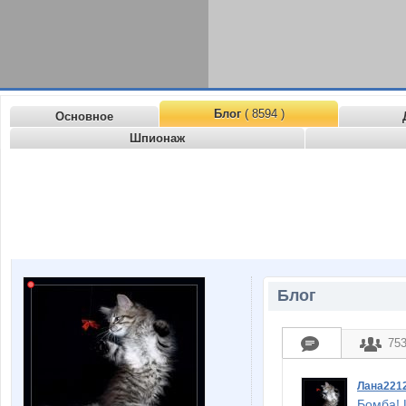
Блог
( 8594 )
Основное
Шпионаж
Блог
75
Лана221
Бомба! 