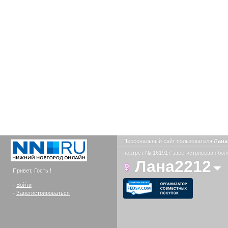
Персональный сайт пользователя
Лана
портрет № 161917 зарегистрирован боле
Лана2212
Привет, Гость !
-
Войти
-
Зарегистрироваться