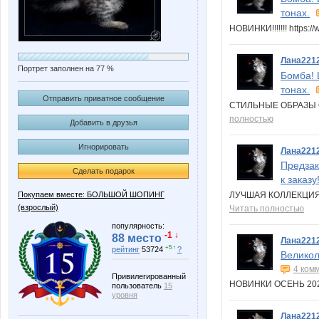
тонах.
НОВИНКИ!!!!!!! https
Лана221
Портрет заполнен на 77 %
Бомба! 
тонах.
Отправить приватное сообщение
СТИЛЬНЫЕ ОБРАЗЫ ОТ 
полностью
Добавить в друзья
Игнорировать
Лана221
Предзак
Сделать подарок
к заказу
Покупаем вместе: БОЛЬШОЙ ШОПИНГ
ЛУЧШАЯ КОЛЛЕКЦИЯ Н
(взрослый)
Читать полностью
популярность:
-1 ↓
88 место
Лана221
+5 ↑
рейтинг
53724
?
Великол
4 ком
Привилегированный
НОВИНКИ ОСЕНЬ 2026!
пользователь
15
уровня
Лана221