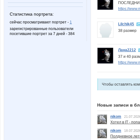
ПОСЛЕДНИЕ 
https://www
Статистика портрета:
сейчас просматривают портрет -
1
Lilchik45
зарегистрированные пользователи
38 размер
посетившие портрет за 7 дней - 384
Лана2212
37 и 40 разм
https://www
Чтобы оставлять ко
Новые записи в бл
nikom
21.07.202
Хотел в IT - поп
nikom
18.07.202
Полдневное лет