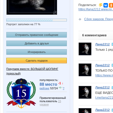
Поделиться:
https://lana2212.www.nn
Сбор заказов. Предз
Портрет заполнен на 77 %
Отправить приватное сообщение
6 комментариев
Добавить в друзья
Лана2212
Только 1 ряд
Игнорировать
Сделать подарок
Лана2212
Покупаем вместе: БОЛЬШОЙ ШОПИНГ
ТОЛЬКО ПО 
(взрослый)
https://www
популярность:
-1 ↓
88 место
Лана2212
+5 ↑
рейтинг
53724
?
ЕЩЕ ВИДЕОО
t.me/lana22
Привилегированный
пользователь
15
уровня
Лана2212