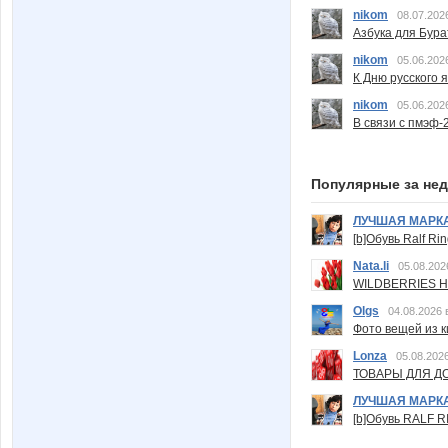
nikom
08.07.202
Азбука для Бура
nikom
05.06.202
К Дню русского 
nikom
05.06.202
В связи с пмэф-
Популярные за не
ЛУЧШАЯ МАРК
[b]Обувь Ralf Ri
Nata.li
05.08.202
WILDBERRIES Н
Olgs
04.08.2026 
Фото вещей из ки
Lonza
05.08.2026
ТОВАРЫ ДЛЯ ДО
ЛУЧШАЯ МАРК
[b]Обувь RALF RI