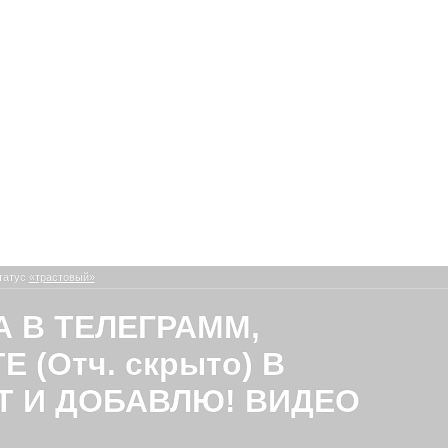
татус
«трастовый»
А В ТЕЛЕГРАММ,
 (Отч. скрыто) В
Т И ДОБАВЛЮ! ВИДЕО