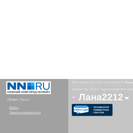
Персональный сайт пользователя
Лана
портрет № 161917 зарегистрирован боле
Лана2212
Привет, Гость !
-
Войти
-
Зарегистрироваться