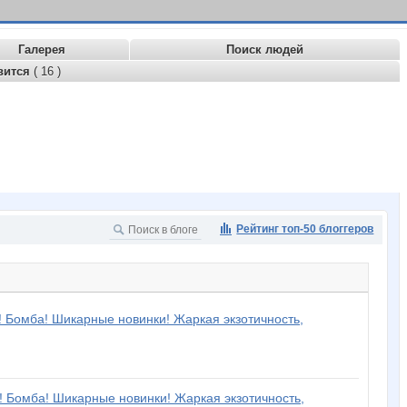
Галерея
Поиск людей
вится
( 16 )
Рейтинг топ-50 блоггеров
o! Бомба! Шикарные новинки! Жаркая экзотичность,
o! Бомба! Шикарные новинки! Жаркая экзотичность,