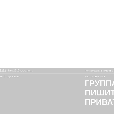
2212
:
lana2212.www.nn.ru
пользователь имеет с
е 1 года назад
настоящее имя:
ГРУПП
ПИШИТЕ
ПРИВА