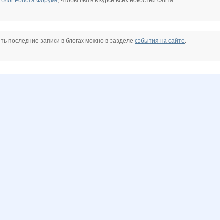
е
блог Робота Форума
, чтобы быть в курсе всех новостей сайта.
ть последние записи в блогах можно в разделе
события на сайте
.