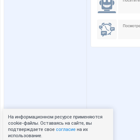
Посетит
Посмотре
На информационном ресурсе применяются
Статистика портрета:
cookie-файлы. Оставаясь на сайте, вы
подтверждаете свое
согласие
на их
сейчас просматривают портрет -
3
использование.
зарегистрированные пользователи