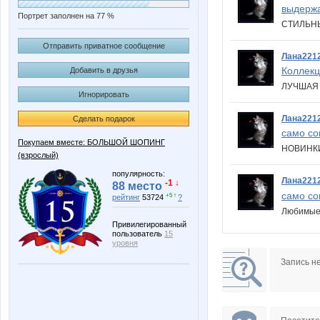
выдержа
Портрет заполнен на 77 %
СТИЛЬНЫЕ
Отправить приватное сообщение
Лана221
Коллекц
Добавить в друзья
ЛУЧШАЯ 
Игнорировать
Лана221
Сделать подарок
само со
Покупаем вместе: БОЛЬШОЙ ШОПИНГ
НОВИНКИ 
(взрослый)
популярность:
Лана221
-1 ↓
88 место
само со
+5 ↑
рейтинг
53724
?
Любимые 
Привилегированный
пользователь
15
уровня
Запись н