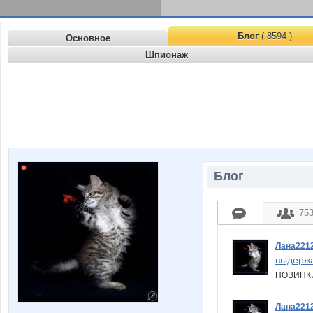
Блог
( 8594 )
Основное
Шпионаж
Блог
75
Лана221
выдержа
НОВИНКИ!
Лана221