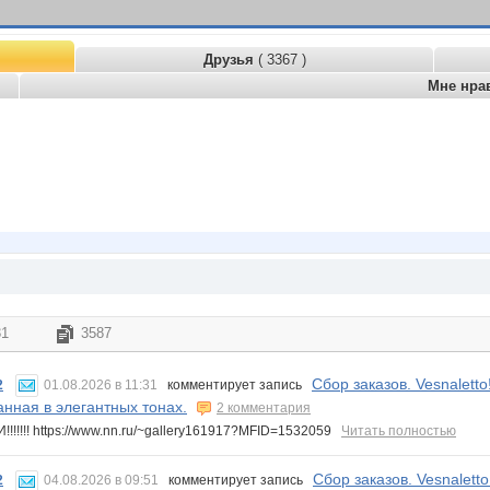
Друзья
( 3367 )
Мне нра
31
3587
Сбор заказов. Vesnalett
2
01.08.2026 в 11:31
комментирует запись
нная в элегантных тонах.
2 комментария
!!!!!! https://www.nn.ru/~gallery161917?MFID=1532059
Читать полностью
Сбор заказов. Vesnalett
2
04.08.2026 в 09:51
комментирует запись