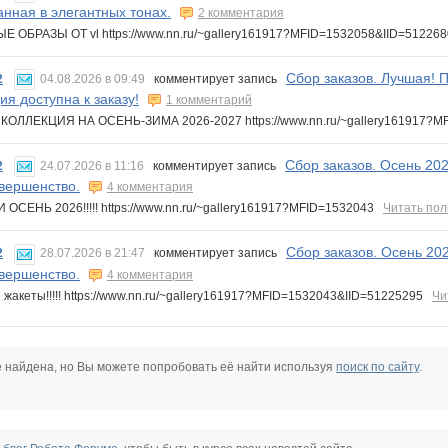
нная в элегантных тонах.
2 комментария
 ОБРАЗЫ ОТ vl https://www.nn.ru/~gallery161917?MFID=1532058&IID=5122
Сбор заказов. Лучшая! П
2
04.08.2026 в 09:49
комментирует запись
ия доступна к заказу!
1 комментарий
КОЛЛЕКЦИЯ НА ОСЕНЬ-ЗИМА 2026-2027 https://www.nn.ru/~gallery161917?
Сбор заказов. Осень 20
2
24.07.2026 в 11:16
комментирует запись
вершенство.
4 комментария
ОСЕНЬ 2026!!!!! https://www.nn.ru/~gallery161917?MFID=1532043
Читать по
Сбор заказов. Осень 20
2
28.07.2026 в 21:47
комментирует запись
вершенство.
4 комментария
жакеты!!!!! https://www.nn.ru/~gallery161917?MFID=1532043&IID=51225295
Чи
е найдена, но Вы можете попробовать её найти используя
поиск по сайту
.