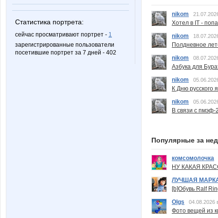
nikom
21.07.202
Статистика портрета:
Хотел в IT - поп
сейчас просматривают портрет -
1
nikom
18.07.202
Полдневное лет
зарегистрированные пользователи
посетившие портрет за 7 дней - 402
nikom
08.07.202
Азбука для Бура
nikom
05.06.202
К Дню русского 
nikom
05.06.202
В связи с пмэф-
Популярные за не
комсомолочка
НУ КАКАЯ КРАСОТ
ЛУЧШАЯ МАРК
[b]Обувь Ralf Ri
Olgs
04.08.2026 
Фото вещей из ки