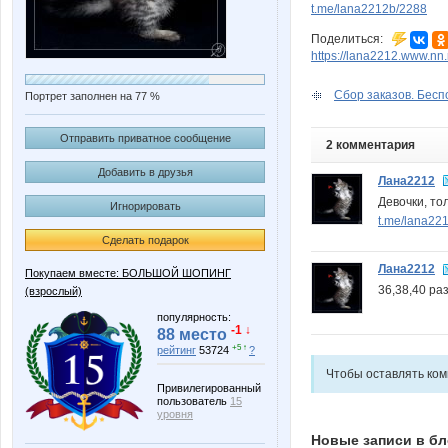
t.me/lana2212b/2288
Поделиться:
https://lana2212.www.nn
Сбор заказов. Беспод
Портрет заполнен на 77 %
Отправить приватное сообщение
2 комментария
Добавить в друзья
Лана2212
Девочки, то
Игнорировать
t.me/lana22
Сделать подарок
Лана2212
Покупаем вместе: БОЛЬШОЙ ШОПИНГ
36,38,40 р
(взрослый)
популярность:
-1 ↓
88 место
+5 ↑
рейтинг
53724
?
Чтобы оставлять ко
Привилегированный
пользователь
15
уровня
Новые записи в бл