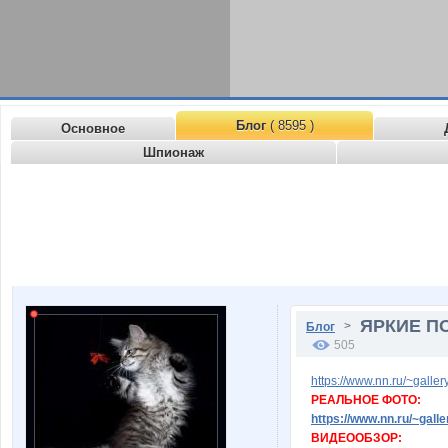
Блог
( 8595 )
Основное
Шпионаж
ЯРКИЕ ПО
>
Блог
505
https://www.nn.ru/~gal
РЕАЛЬНОЕ ФОТО:
https://www.nn.ru/~ga
ВИДЕООБЗОР: