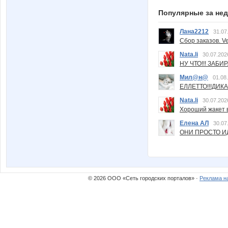
Популярные за не
Лана2212
31.07
Сбор заказов. Ve
Nata.li
30.07.202
НУ ЧТО!!! ЗАБИ
Мил@н@
01.08
ЕЛЛЕТТО!!!ДИК
Nata.li
30.07.202
Хороший жакет вс
Елена АЛ
30.07
ОНИ ПРОСТО ИД
© 2026 ООО «Сеть городских порталов» ·
Реклама н