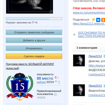
Просмотреть или сохр
Сбор заказов. Велико
www.nn.ru/community/pv
Поделиться:
Портрет заполнен на 77 %
https://lana2212.www.nn
Отправить приватное сообщение
БОСОНОЖКИ ПО АКЦ
БЫСТРАЯ РАЗДАЧА!!!!
Добавить в друзья
3 комментария
Игнорировать
Лана2212
Сделать подарок
Девочки, усп
Покупаем вместе: БОЛЬШОЙ ШОПИНГ
https://www
(взрослый)
ВИДЕООБЗ
t.me/lana22
популярность:
-1 ↓
88 место
+5 ↑
рейтинг
53724
?
Лана2212
Видеообзор!
Привилегированный
пользователь
15
t.me/lana22
уровня