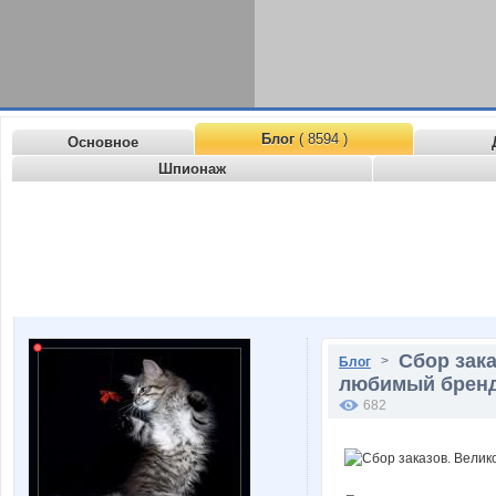
Блог
( 8594 )
Основное
Шпионаж
Сбор зак
>
Блог
любимый бренд.
682