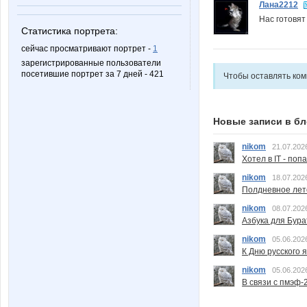
Лана2212
Нас готовят 
Статистика портрета:
сейчас просматривают портрет -
1
зарегистрированные пользователи
посетившие портрет за 7 дней - 421
Чтобы оставлять ко
Новые записи в бл
nikom
21.07.202
Хотел в IT - поп
nikom
18.07.202
Полдневное лет
nikom
08.07.202
Азбука для Бура
nikom
05.06.202
К Дню русского 
nikom
05.06.202
В связи с пмэф-